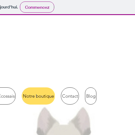
jourd'hui.
Commencez
Mise a jour 29 mars 2026
Écossais
Notre boutique
Contact
Blog